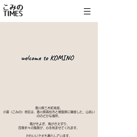
​こみの
TIMES
​welcome to KOMINO
香川県三木町南部。
小蓑（こみの）地区は、香川県高松市と徳島県に隣接した、山あい
ののどかな場所。
風がそよぎ、鳥がさえずり、
四季折々の風景が、心を和ませてくれます。
かわいいヤギも暮らしています。